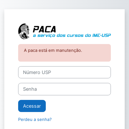
Ir para o conteúdo principal
Acesso a PACA 
A paca está em manutenção.
Número USP
Senha
Acessar
Perdeu a senha?